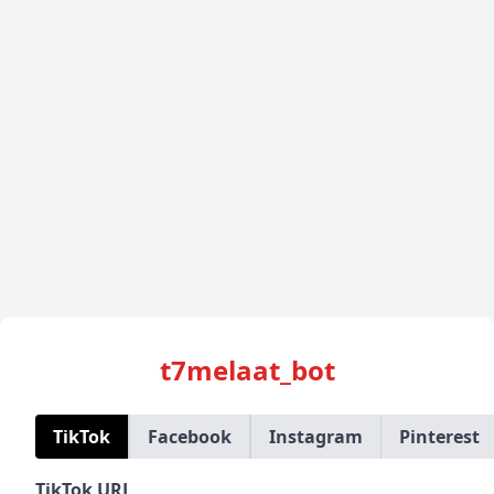
t7melaat_bot
TikTok
Facebook
Instagram
Pinterest
TikTok URL