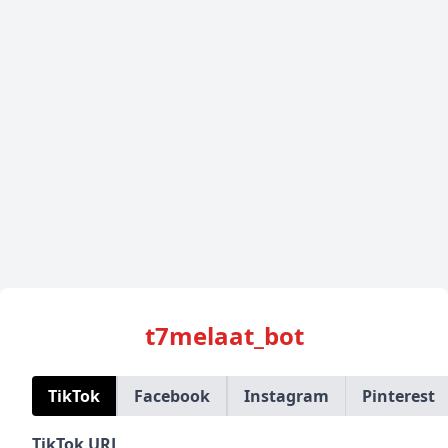
t7melaat_bot
TikTok
Facebook
Instagram
Pinterest
TikTok URL