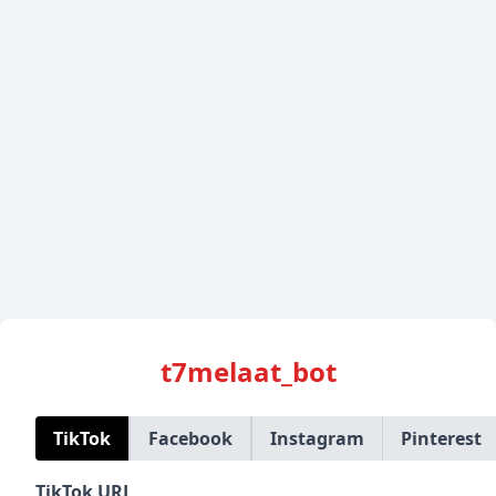
t7melaat_bot
TikTok
Facebook
Instagram
Pinterest
TikTok URL