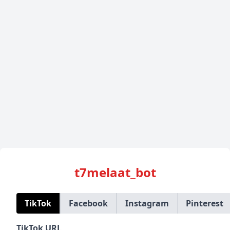
t7melaat_bot
TikTok
Facebook
Instagram
Pinterest
TikTok URL