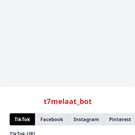
t7melaat_bot
TikTok
Facebook
Instagram
Pinterest
TikTok URL