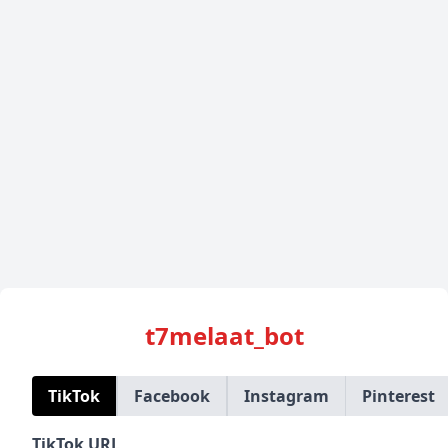
t7melaat_bot
TikTok
Facebook
Instagram
Pinterest
TikTok URL