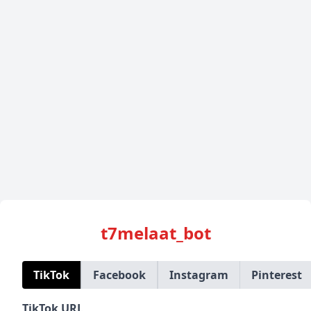
t7melaat_bot
TikTok
Facebook
Instagram
Pinterest
TikTok URL