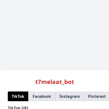
t7melaat_bot
TikTok
Facebook
Instagram
Pinterest
TikTok URL