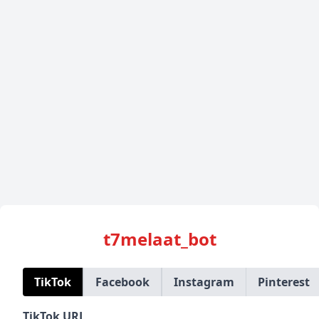
t7melaat_bot
TikTok
Facebook
Instagram
Pinterest
TikTok URL