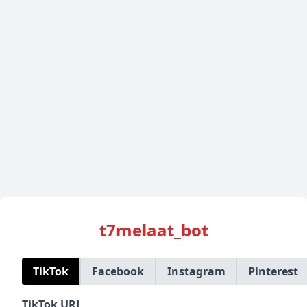
t7melaat_bot
TikTok
Facebook
Instagram
Pinterest
TikTok URL